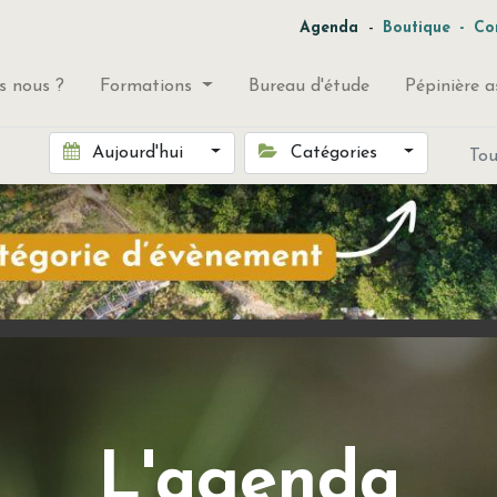
-
Agenda
Boutique
-
Co
 nous ?
Formations
Bureau d'étude
Pépinière a
Aujourd'hui
Catégories
To
L'agenda