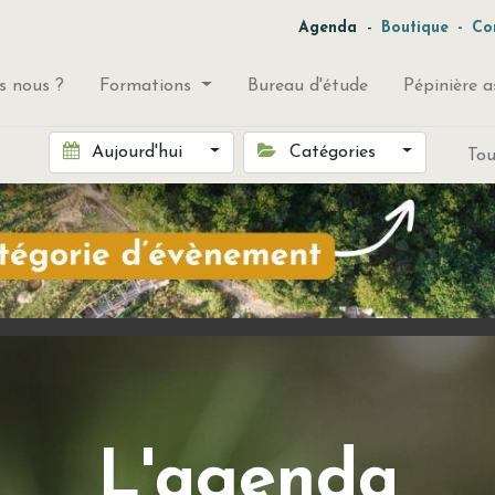
-
Agenda
Boutique
-
Co
 nous ?
Formations
Bureau d'étude
Pépinière a
Aujourd'hui
Catégories
To
L'agenda