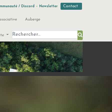
Contact
mmunauté / Discord
-
Newsletter
ssociative
Auberge
ute