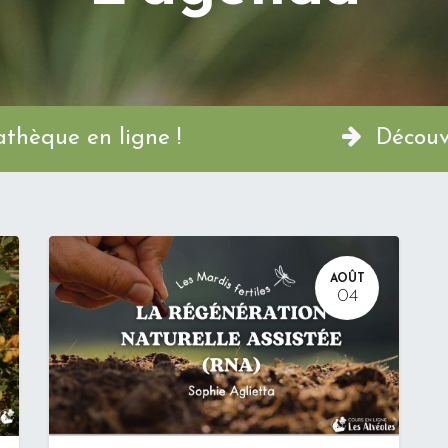
a Permathèque en ligne !
Découvr
AOÛT
04