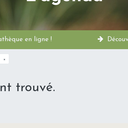
a Permathèque en ligne !
Découvr
×
t trouvé.