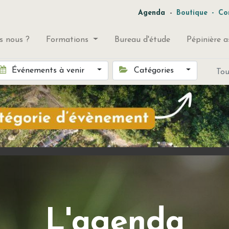
-
Agenda
Boutique
-
Co
 nous ?
Formations
Bureau d'étude
Pépinière a
Événements à venir
Catégories
To
L'agenda