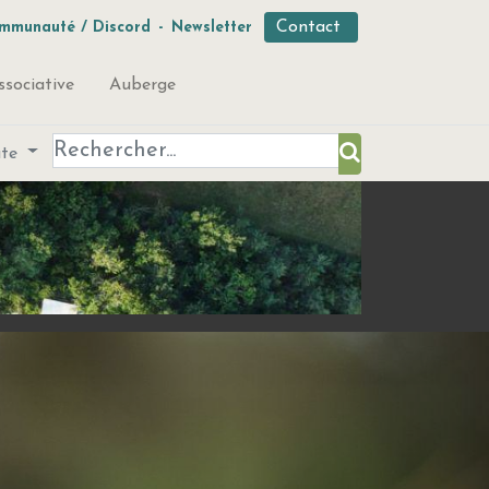
Contact
mmunauté / Discord
-
Newsletter
ssociative
Auberge
ute