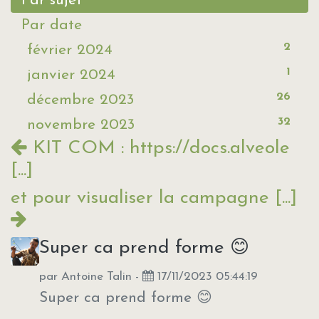
Par sujet
Par date
2
février 2024
1
janvier 2024
26
décembre 2023
32
novembre 2023
KIT COM : https://docs.alveole
[...]
et pour visualiser la campagne [...]
Super ca prend forme 😊
par
Antoine Talin
-
17/11/2023 05:44:19
Super ca prend forme 😊