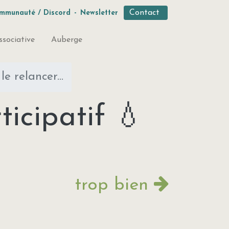
Contact
mmunauté / Discord
-
Newsletter
ssociative
Auberge
e relancer...
icipatif 💧
trop bien