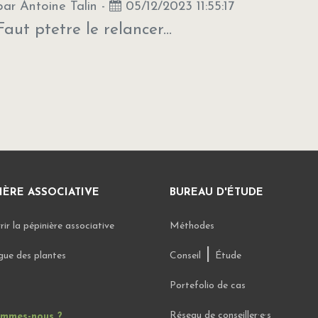
par
Antoine Talin
-
05/12/2023 11:55:17
Faut ptetre le relancer...
IÈRE ASSOCIATIVE
BUREAU D'ÉTUDE
ir la pépinière associative
Méthodes
|
gue des plantes
Conseil
Étude
Portefolio de cas
Réseau de conseiller·e·s
ommes-nous ?