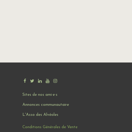
Sites de nos ami·e·s
Annonces communautaire
L'Asso des Alvéoles
Conditions Générales de Vente