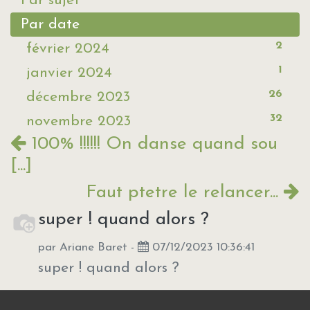
Par sujet
Par date
2
février 2024
1
janvier 2024
26
décembre 2023
32
novembre 2023
100% !!!!!! On danse quand sou
[...]
Faut ptetre le relancer...
super ! quand alors ?
par
Ariane Baret
-
07/12/2023 10:36:41
super ! quand alors ?