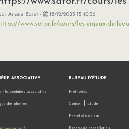
https://www.sator.fr/cours/les [
par
Ariane Baret
-
18/12/2023 15:40:36
https://www.sator.fr/cours/les-enjeux-de-lea
IÈRE ASSOCIATIVE
BUREAU D'ÉTUDE
ir la pépinière associative
Méthodes
|
gue des plantes
Conseil
Étude
Portefolio de cas
Réseau de conseiller·e·s
ommes-nous ?