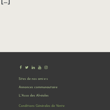
...]
u
Sites de nos ami·e·s
Annonces communautaire
L'Asso des Alvéoles
Conditions Générales de Vente