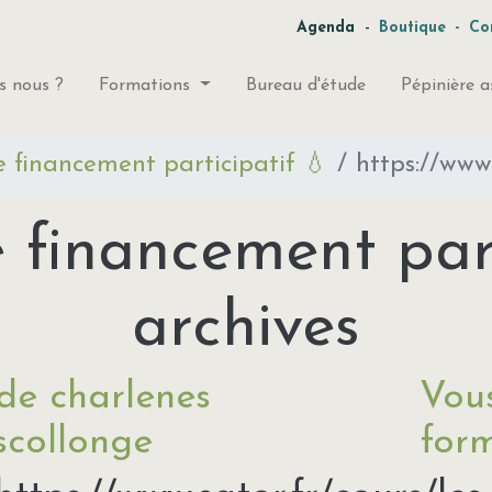
-
Agenda
Boutique
-
Co
 nous ?
Formations
Bureau d'étude
Pépinière a
financement participatif 💧
https://www.s
inancement part
archives
de charlenes
Vous
scollonge
form