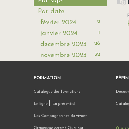
Par sujet
Par date
2
février 2024
1
janvier 2024
26
décembre 2023
32
novembre 2023
FORMATION
PÉPIN
Catalogue des formations
Découvr
|
En ligne
En présentiel
Catalo
Les Compagnon.nes du vivant
Organisme certifié Qualiopi
Qui s