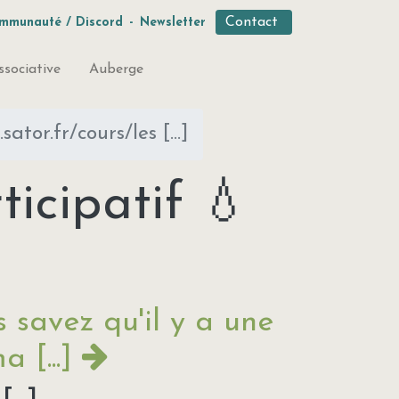
Contact
mmunauté / Discord
-
Newsletter
ssociative
Auberge
ator.fr/cours/les [...]
icipatif 💧
 savez qu'il y a une
a [...]