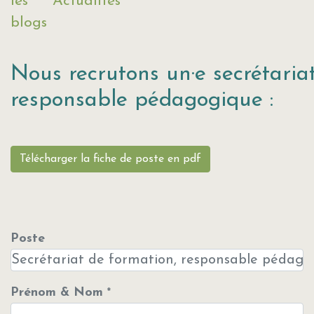
les
Actualités
blogs
Nous recrutons un·e
secrétaria
responsable pédagogique :
Télécharger la fiche de poste en pdf
Poste
Prénom & Nom
*