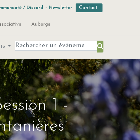
Contact
mmunauté / Discord
-
Newsletter
ssociative
Auberge
ute
ession 1 -
ntanières