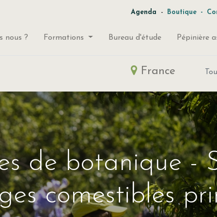
-
Agenda
Boutique
-
Co
 nous ?
Formations
Bureau d'étude
Pépinière a
France
To
es de botanique - S
ges comestibles pri