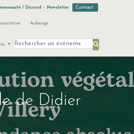
Contact
mmunauté / Discord
-
Newsletter
ssociative
Auberge
ute
le de Didier