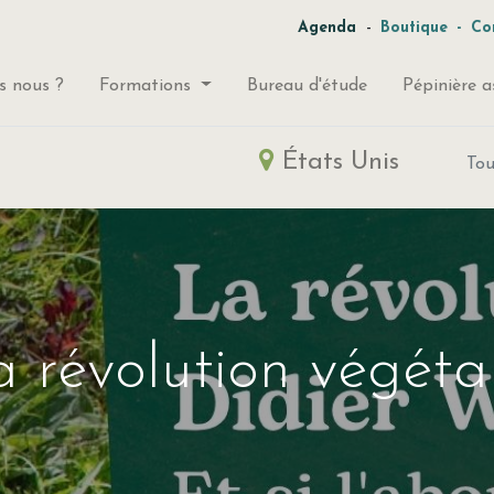
-
Agenda
Boutique
-
Co
 nous ?
Formations
Bureau d'étude
Pépinière a
États Unis
To
a révolution végéta