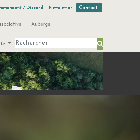
Contact
mmunauté / Discord
-
Newsletter
ssociative
Auberge
ute