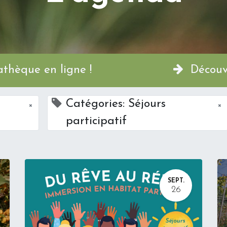
a Permathèque en ligne !
Découvr
Catégories: Séjours
×
×
participatif
SEPT.
26