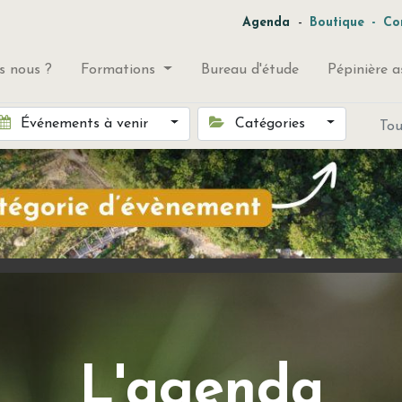
-
Agenda
Boutique
-
Co
 nous ?
Formations
Bureau d'étude
Pépinière a
Événements à venir
Catégories
To
L'agenda