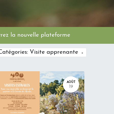
ez la nouvelle plateforme
Catégories: Visite apprenante
×
AOÛT
19