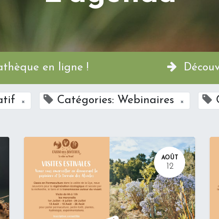
a Permathèque en ligne !
Découvr
atif
Catégories: Webinaires
×
×
AOÛT
12