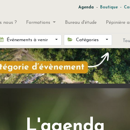
-
Agenda
Boutique
-
Co
 nous ?
Formations
Bureau d'étude
Pépinière a
Événements à venir
Catégories
To
L'agenda