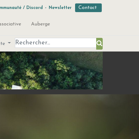
Contact
mmunauté / Discord
-
Newsletter
ssociative
Auberge
ute