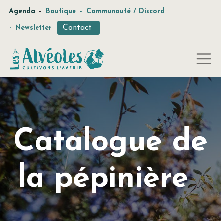
-
Agenda
Boutique
-
Communauté / Discord
Contact
-
Newsletter
Catalogue de
la pépinière