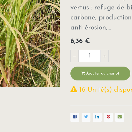
vertus : refuge de b
carbone, production
anti-érosion,...
6,36
€
Ajouter au chariot
16 Unité(s) dispon