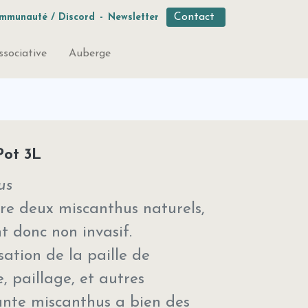
Contact
mmunauté / Discord
-
Newsletter
ssociative
Auberge
Pot 3L
us
tre deux miscanthus naturels,
nt donc non invasif.
sation de la paille de
e, paillage, et autres
lante miscanthus a bien des