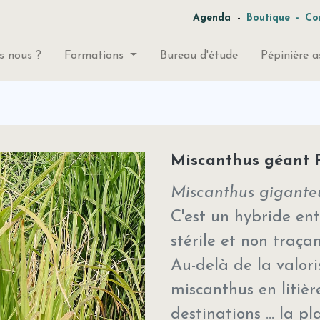
-
Agenda
Boutique
-
Co
 nous ?
Formations
Bureau d'étude
Pépinière a
Miscanthus géant 
Miscanthus gigante
C'est un hybride en
stérile et non traça
Au-delà de la valori
miscanthus en litièr
destinations … la p