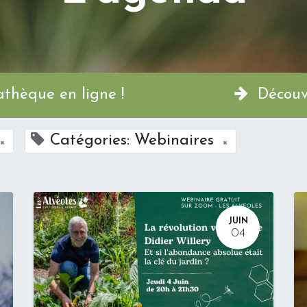
a Permathèque en ligne !
Découvr
Catégories: Webinaires
×
×
JUIN
04