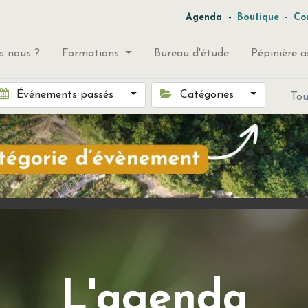
-
Agenda
Boutique
-
Co
 nous ?
Formations
Bureau d'étude
Pépinière a
Événements passés
Catégories
To
L'agenda