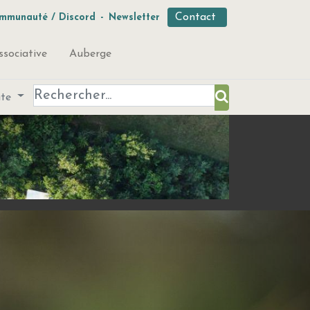
Contact
mmunauté / Discord
-
Newsletter
ssociative
Auberge
ute