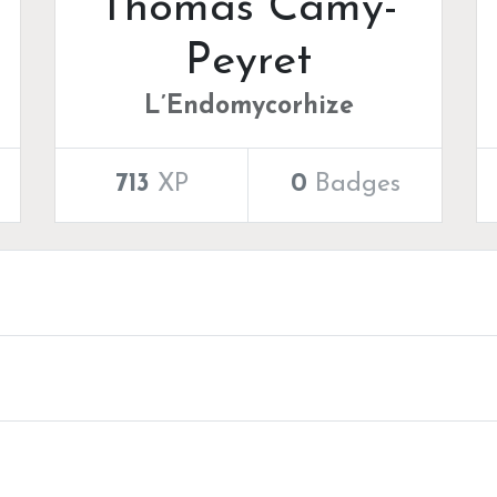
Thomas Camy-
Peyret
L’Endomycorhize
713
XP
0
Badges