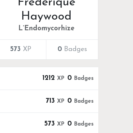
Frédérique
Haywood
L’Endomycorhize
573
XP
0
Badges
1212
0
XP
Badges
713
0
XP
Badges
573
0
XP
Badges