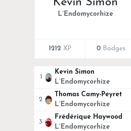
Kevin Simon
L’Endomycorhize
1212
XP
0
Badges
Kevin Simon
1
L’Endomycorhize
Thomas Camy-Peyret
2
L’Endomycorhize
Frédérique Haywood
3
L’Endomycorhize