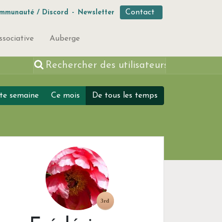
Contact
mmunauté / Discord
-
Newsletter
ssociative
Auberge
te semaine
Ce mois
De tous les temps