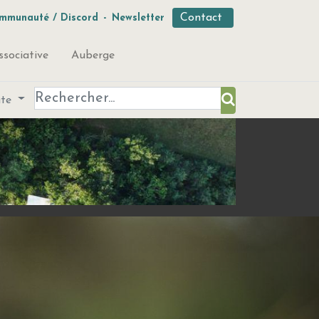
Contact
mmunauté / Discord
-
Newsletter
ssociative
Auberge
ute