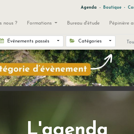
-
Agenda
Boutique
-
Co
 nous ?
Formations
Bureau d'étude
Pépinière a
Événements passés
Catégories
To
L'agenda