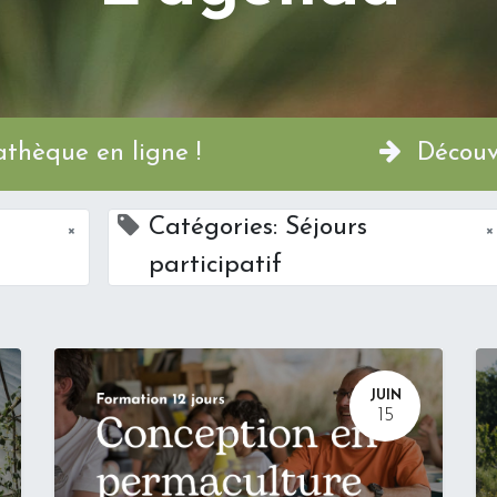
a Permathèque en ligne !
Découvr
Catégories: Séjours
×
×
participatif
JUIN
15