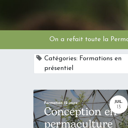
On a refait toute l
Catégories: Formations en
présentiel
JUIL.
13