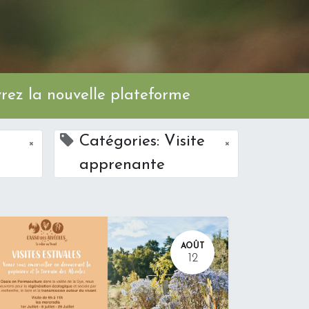
ez la nouvelle plateforme
Catégories: Visite
×
×
apprenante
AOÛT
12