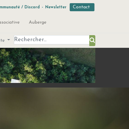
Contact
mmunauté / Discord
-
Newsletter
ssociative
Auberge
ute