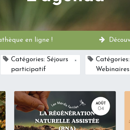
a Permathèque en ligne !
Découvr
Catégories: Séjours
Catégories:
×
participatif
Webinaires
AOÛT
04